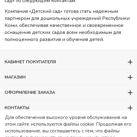
сад» по следующим контактам:
Компания «Детский сад» готова стать надежным
партнером для дошкольных учреждений Республики
Коми, обеспечивая качественное и своевременное
оснащение детских садов всем необходимым для
полноценного развития и обучения детей.
КАБИНЕТ ПОКУПАТЕЛЯ
МАГАЗИН
ОФОРМЛЕНИЕ ЗАКАЗА
КОНТАКТЫ
Для обеспечения высокого уровня обслуживания на
ООО «Детский сад», ОГРН 1157746480088
этом сайте используются файлы cookie. Продолжая его
ИНН 7728252648 КПП 772601001 Юридический адрес – Москва,
использование, вы соглашаетесь с тем, что файлы
ул. Подольских курсантов, д 3. стр 2. Помещение 1/3. Информация