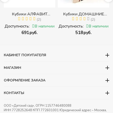
р
Кубики АЛФАВИТ
Кубики ДОМАШНИЕ
й
РУССКИЙ С ЦИФРАМИ
(2)
ЖИВОТНЫЕ (Томик)
(2)
(Томик) (Набор кубиков с
(Набор кубиков
и
Доступность:
В наличии
Доступность:
В наличии
буквами, цифрами,
разрезных (складных))
‍691‍
руб.
‍518‍
руб.
математическими знаками
действий)
КАБИНЕТ ПОКУПАТЕЛЯ
МАГАЗИН
ОФОРМЛЕНИЕ ЗАКАЗА
КОНТАКТЫ
ООО «Детский сад», ОГРН 1157746480088
ИНН 7728252648 КПП 772601001 Юридический адрес – Москва,