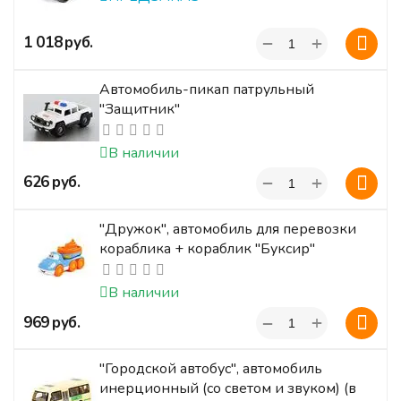
+
‍1 018‍
руб.
−
Автомобиль-пикап патрульный
"Защитник"
В наличии
+
‍626‍
руб.
−
"Дружок", автомобиль для перевозки
кораблика + кораблик "Буксир"
В наличии
+
‍969‍
руб.
−
"Городской автобус", автомобиль
инерционный (со светом и звуком) (в