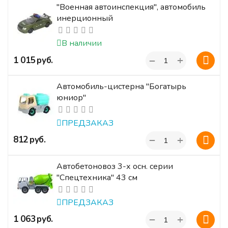
"Военная автоинспекция", автомобиль
инерционный
В наличии
+
‍1 015‍
руб.
−
Автомобиль-цистерна "Богатырь
юниор"
ПРЕДЗАКАЗ
+
‍812‍
руб.
−
Автобетоновоз 3-х осн. серии
"Спецтехника" 43 см
ПРЕДЗАКАЗ
+
‍1 063‍
руб.
−