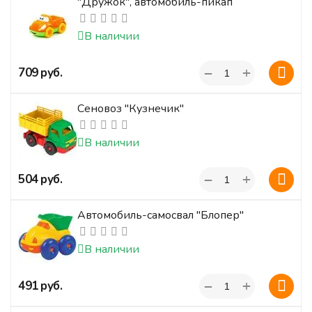
"Дружок", автомобиль-пикап
В наличии
+
‍709‍
руб.
−
Сеновоз "Кузнечик"
В наличии
+
‍504‍
руб.
−
Автомобиль-самосвал "Блопер"
В наличии
+
‍491‍
руб.
−