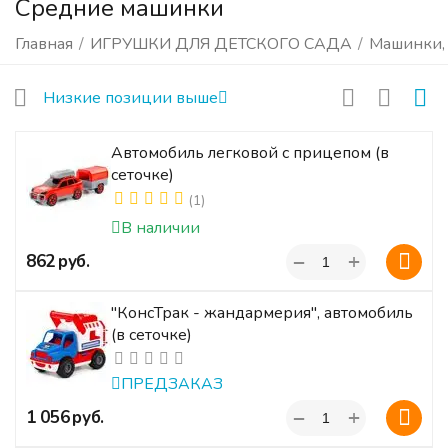
Средние машинки
Главная
/
ИГРУШКИ ДЛЯ ДЕТСКОГО САДА
/
Машинки, 
Низкие позиции выше
Автомобиль легковой с прицепом (в
сеточке)
(1)
В наличии
+
‍862‍
руб.
−
"КонсТрак - жандармерия", автомобиль
(в сеточке)
ПРЕДЗАКАЗ
+
‍1 056‍
руб.
−