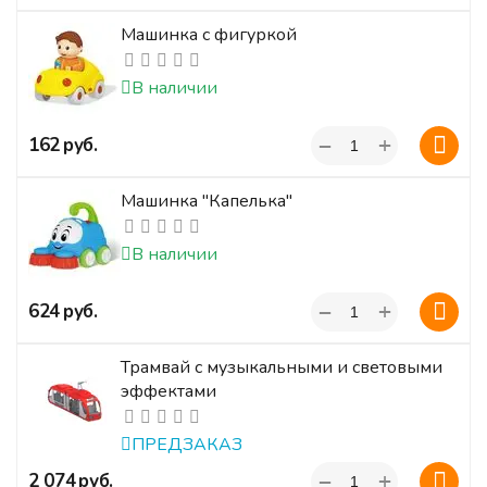
Машинка с фигуркой
В наличии
+
‍162‍
руб.
−
Машинка "Капелька"
В наличии
+
‍624‍
руб.
−
Трамвай с музыкальными и световыми
эффектами
ПРЕДЗАКАЗ
+
‍2 074‍
руб.
−