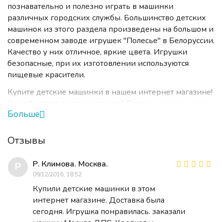
познавательно и полезно играть в машинки
различных городских службы. Большинство детских
машинок из этого раздела произведены на большом и
современном заводе игрушек "Полесье" в Белоруссии.
Качество у них отличное, яркие цвета. Игрушки
безопасные, при их изготовлении используются
пищевые красители.
Купите детские машинки в нашем интернет магазине!
У нас быстрая доставка по всей России, низкие цены,
Больше
есть скидки. Наш интернет магазин гарантирует
качество своим клиентам, если доставка привезет вас
сломанную игрушку мы заменим ее или вернем
Отзывы
деньги. мы вернем вам деньги даже если детская
машинка вам просто не понравиться!
Р. Климова. Москва.
Р
09/12/2016, 18:52
Купить детскую машинку в интернет магазине
Купили детские машинки в этом
приглашаем всех! И розничных покупателей и
интернет магазине. Доставка была
оптовиков. Заказать можно даже одну игрушку и мы
сегодня. Игрушка понравилась. заказали
ее вам доставим. Для оптовых покупателей у нас