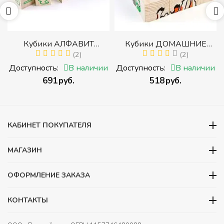
р
Кубики АЛФАВИТ
Кубики ДОМАШНИЕ
й
РУССКИЙ С ЦИФРАМИ
(2)
ЖИВОТНЫЕ (Томик)
(2)
(Томик) (Набор кубиков с
(Набор кубиков
и
Доступность:
В наличии
Доступность:
В наличии
буквами, цифрами,
разрезных (складных))
‍691‍
руб.
‍518‍
руб.
математическими знаками
действий)
КАБИНЕТ ПОКУПАТЕЛЯ
МАГАЗИН
ОФОРМЛЕНИЕ ЗАКАЗА
КОНТАКТЫ