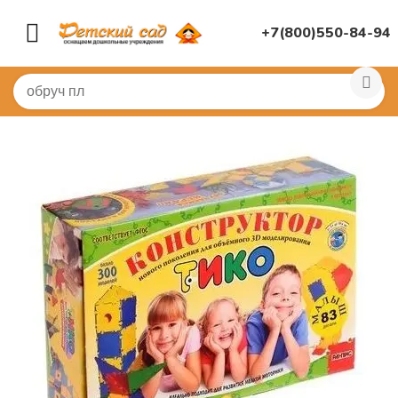
+7(800)550-84-94
Главная
/
ИГРУШКИ ДЛЯ ДЕТСКОГО САДА
/
Конструк