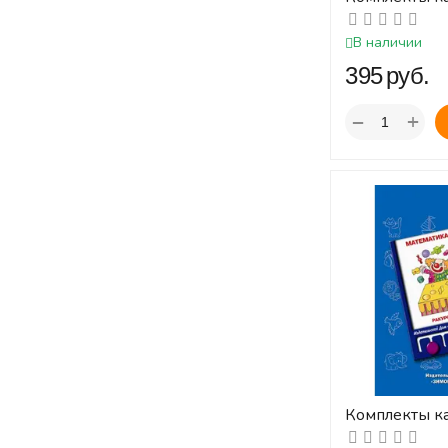
Измерения к
ЛОГИКО-Ма
В наличии
‍395‍
руб.
+
−
Комплекты к
Ракурсы к пл