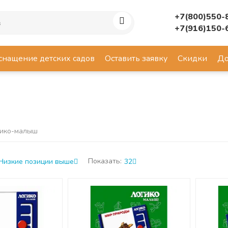
+7(800)550-
+7(916)150-
снащение детских садов
Оставить заявку
Скидки
До
ико-малыш
Показать:
Низкие позиции выше
32