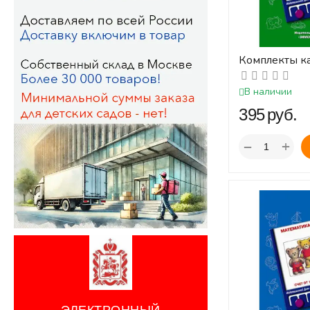
Комплекты к
Птицы к пла
ЛОГИКО-Ма
В наличии
‍395‍
руб.
+
−