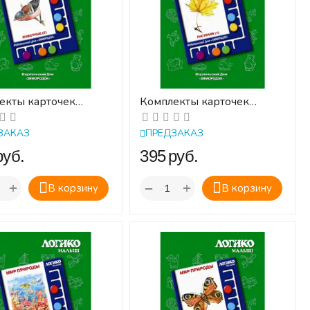
екты карточек
Комплекты карточек
ные (2) к планшету
Растения (1) к планшету
КО-Малыш
ЛОГИКО-Малыш
ЗАКАЗ
ПРЕДЗАКАЗ
руб.
‍395‍
руб.
+
+
−
В корзину
В корзину