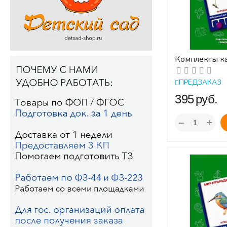
Комплекты к
Растения (2) 
ЛОГИКО-Ма
ПРЕДЗАКАЗ
‍395‍
руб.
+
−