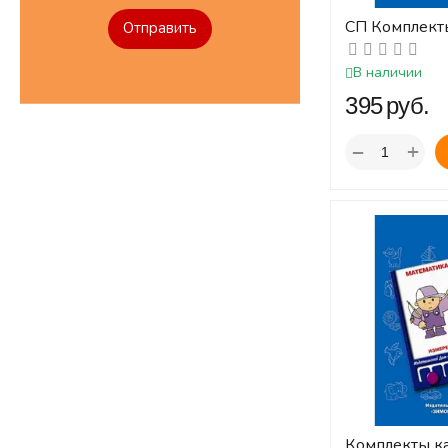
СП Комплект
Отправить
Состав числа 
планшету Л
В наличии
‍395‍
руб.
+
−
Комплекты к