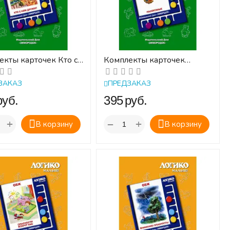
екты карточек Кто с
Комплекты карточек
ружит к планшету
Насекомые к планшету
КО-Малыш
ЛОГИКО-Малыш
ЗАКАЗ
ПРЕДЗАКАЗ
руб.
‍395‍
руб.
+
+
−
В корзину
В корзину