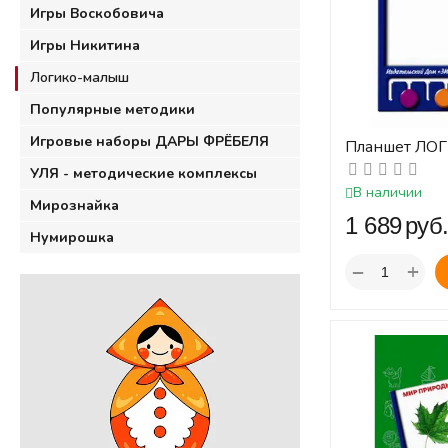
Игры Воскобовича
Игры Никитина
Логико-малыш
Популярные методики
Игровые наборы ДАРЫ ФРЁБЕЛЯ
Планшет ЛО
(Планшет с 
УЛЯ - методические комплексы
цветными фи
В наличии
выполнения за
Мирознайка
‍1 689‍
руб
Нумирошка
+
−