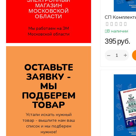
ЭЛЕКТРОННЫЙ
МАГАЗИН
МОСКОВСКОЙ
ОБЛАСТИ
СП Комплект
Счёт от 1 до 
Мы работаем на ЭМ
ЛОГИКО-Ма
В наличии
Московской области
‍395‍
руб.
+
−
ОСТАВЬТЕ
ЗАЯВКУ -
МЫ
ПОДБЕРЕМ
ТОВАР
Устали искать нужный
товар - вышлите нам ваш
список и мы подберем
нужное!