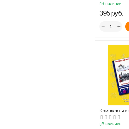
ЛОГИКО-Ма
В наличии
‍395‍
руб.
+
−
Комплекты к
слога к слову
ЛОГИКО-Ма
В наличии