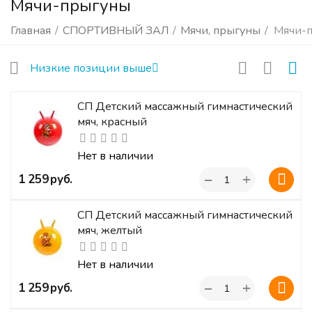
Мячи-прыгуны
Главная
/
СПОРТИВНЫЙ ЗАЛ
/
Мячи, прыгуны
/
Мячи-
Низкие позиции выше
СП Детский массажный гимнастический
мяч, красный
Нет в наличии
+
‍1 259‍
руб.
−
СП Детский массажный гимнастический
мяч, желтый
Нет в наличии
+
‍1 259‍
руб.
−