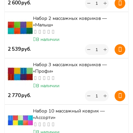
+
‍2 600‍
руб.
−
Набор 2 массажных ковриков —
«Малыш»
В наличии
+
‍2 539‍
руб.
−
Набор 3 массажных ковриков —
«Профи»
В наличии
+
‍2 770‍
руб.
−
Набор 10 массажный коврик —
«Ассорти»
В наличии