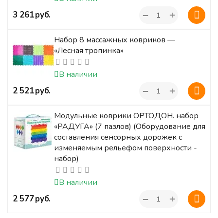
+
‍3 261‍
руб.
−
Набор 8 массажных ковриков —
«Лесная тропинка»
В наличии
+
‍2 521‍
руб.
−
Модульные коврики ОРТОДОН. набор
«РАДУГА» (7 пазлов) (Оборудование для
составления сенсорных дорожек с
изменяемым рельефом поверхности -
набор)
В наличии
+
‍2 577‍
руб.
−