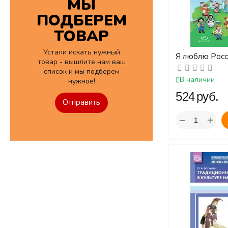
МЫ
ПОДБЕРЕМ
ТОВАР
Устали искать нужный
Я люблю Рос
товар - вышлите нам ваш
Парциальная
список и мы подберем
для детей ст
В наличии
нужное!
дошкольного 
‍524‍
руб.
до 7...
Отправить
+
−