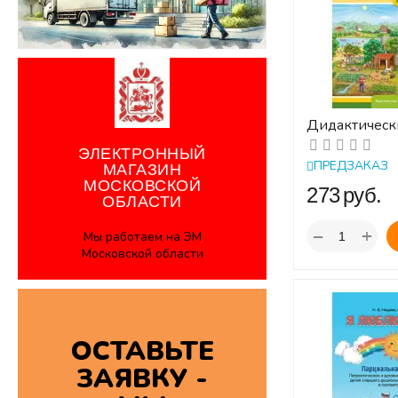
Дидактическ
по лексическ
ЭЛЕКТРОННЫЙ
С 5 до 7 лет.
ПРЕДЗАКАЗ
МАГАЗИН
МОСКОВСКОЙ
‍273‍
руб.
ОБЛАСТИ
+
−
Мы работаем на ЭМ
Московской области
ОСТАВЬТЕ
ЗАЯВКУ -