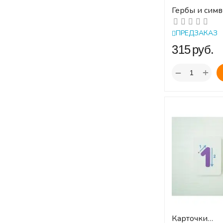
Гербы и симв
российского 
демонстрац
ПРЕДЗАКАЗ
картин. 5-7 л
‍315‍
руб.
+
−
Карточки