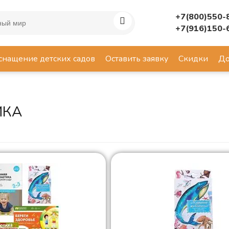
+7(800)550-
+7(916)150-
снащение детских садов
Оставить заявку
Скидки
До
ИКА