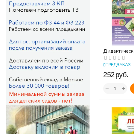
Дидактическ
по лексическ
ОГОРОД. Овощ
ПРЕДЗАКАЗ
ФОП. ФГОС
‍252‍
руб.
+
−