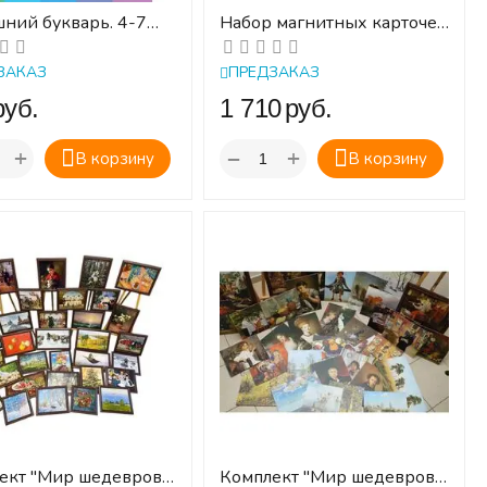
ний букварь. 4-7
Набор магнитных карточек
ГОС. ФОП.
"Геометрически фигуры и
тела"
ЗАКАЗ
ПРЕДЗАКАЗ
руб.
‍1 710‍
руб.
+
+
−
В корзину
В корзину
ект "Мир шедевров.
Комплект "Мир шедевров.